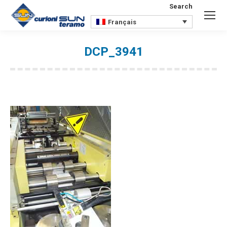
Search
Search:
Français
DCP_3941
Vous êtes ici :