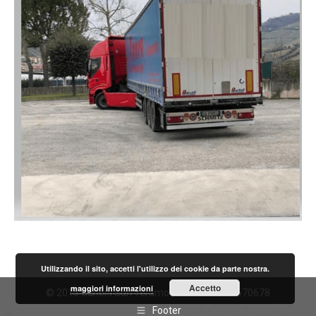
Utilizzando il sito, accetti l'utilizzo dei cookie da parte nostra.
Accetto
maggiori informazioni
© 2015 Curioni Sun Teramo | P.IVA IT01736670678
Footer