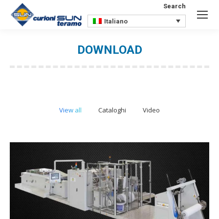
Search
Search:
Italiano
DOWNLOAD
You are here:
View all
Cataloghi
Video