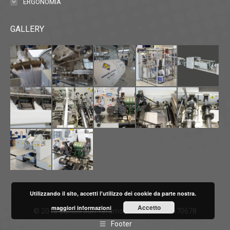
ERGONOMIA
GALLERY
Utilizzando il sito, accetti l'utilizzo dei cookie da parte nostra.
Accetto
maggiori informazioni
© 2015 Curioni Sun Teramo | P.IVA IT01736670678
Footer