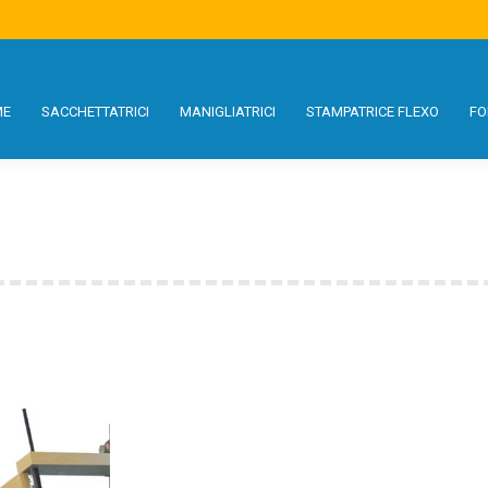
S
MANIGLIATRICI
STAMPATRICE FLEXO
FORMATI
USATO
SE
ME
SACCHETTATRICI
MANIGLIATRICI
STAMPATRICE FLEXO
FO