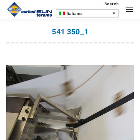
Search
Search:
Italiano
541 350_1
You are here: