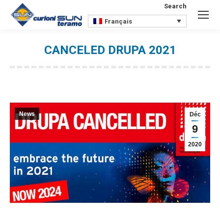
Search
Search:
Français
CANCELED DRUPA 2021
Vous êtes ici :
News
Déc
9
2020