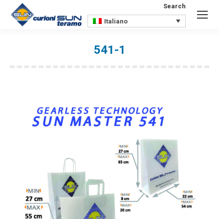
Search
Search:
Italiano
541-1
You are here: