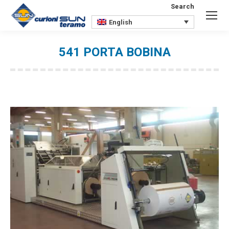
Search
Search:
English
541 PORTA BOBINA
You are here: