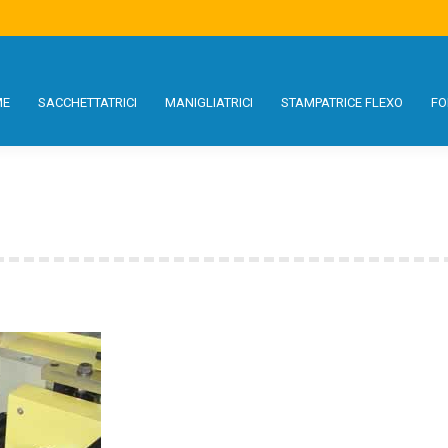
S
MANIGLIATRICI
STAMPATRICE FLEXO
FORMATI
USATO
SE
ME
SACCHETTATRICI
MANIGLIATRICI
STAMPATRICE FLEXO
FO