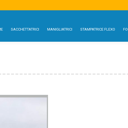
S
MANIGLIATRICI
STAMPATRICE FLEXO
FORMATI
USATO
SE
ME
SACCHETTATRICI
MANIGLIATRICI
STAMPATRICE FLEXO
FO