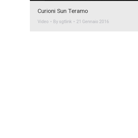
Curioni Sun Teramo
Video
By
sgtlink
21 Gennaio 2016