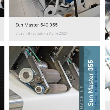
Sun Master 540 355
Video
By
sgtlink
2 Aprile 2020