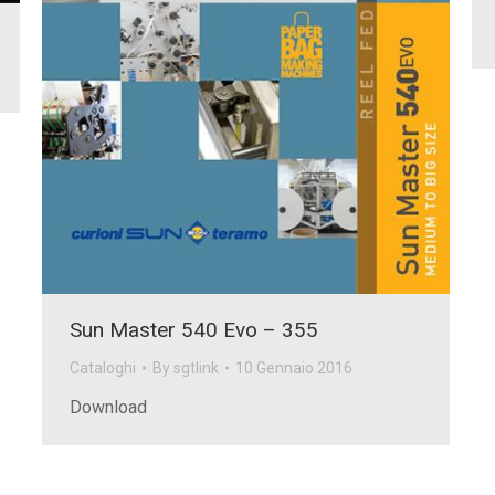
Sun Master 540 Evo – 355
Cataloghi
By
sgtlink
10 Gennaio 2016
Download