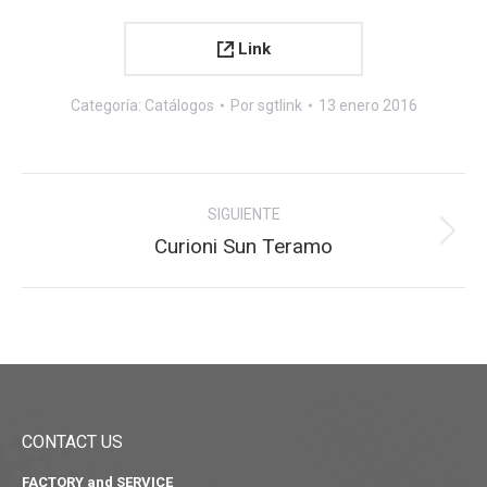
Link
Categoría:
Catálogos
Por
sgtlink
13 enero 2016
Navegación
SIGUIENTE
entre
Proyecto
Curioni Sun Teramo
siguiente
proyectos
CONTACT US
FACTORY and SERVICE