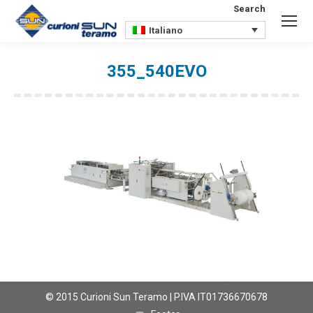
Search
Search:
Italiano
355_540EVO
You are here:
© 2015 Curioni Sun Teramo | P.IVA IT01736670678