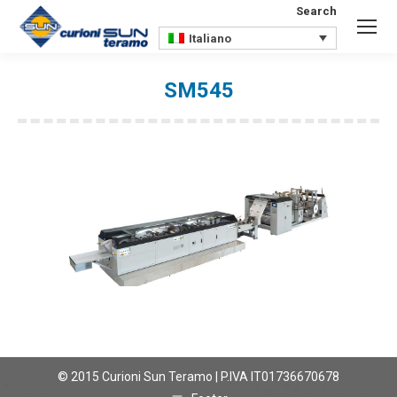
Search
Search:
Italiano
SM545
You are here:
© 2015 Curioni Sun Teramo | P.IVA IT01736670678