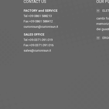
CONTACT US
OUR P
FACTORY and SERVICE
ELE
Tel +39 0861 588213
cambi for
Fax +39 0861 588412
memorizz
curionisun@curionisun.it
dei guast
SALES OFFICE
ERG
Tel +39.0371.091.019
Fax +39.0371.091.016
sales@curionisun.it