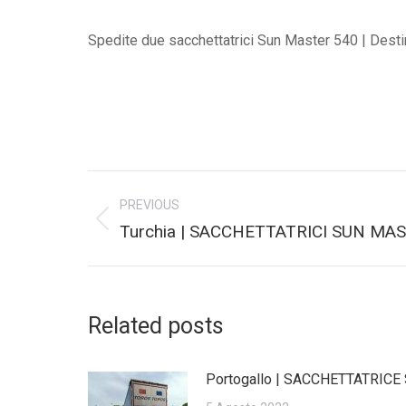
Spedite due sacchettatrici Sun Master 540 | Desti
Post
PREVIOUS
navigation
Previous
Turchia | SACCHETTATRICI SUN MA
post:
Related posts
Portogallo | SACCHETTATRIC