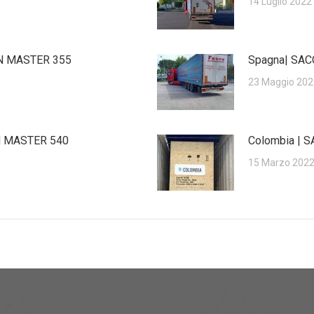
14 Luglio 2022
UN MASTER 355
Spagna| SA
23 Maggio 202
N MASTER 540
Colombia | 
15 Marzo 202