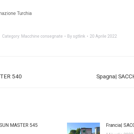
nazione Turchia
Category:
Macchine consegnate
By
sgtlink
20 Aprile 2022
Next
STER 540
Spagna| SAC
post:
E SUN MASTER 545
Francia| SA