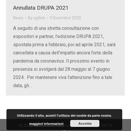
Annullata DRUPA 2021
News
By
sgtlink
9 Dicembre 2020
A seguito di una stretta consultazione con
espositori e partner, l’edizione DRUPA 2021,
spostata prima a febbraio, poi ad aprile 2021, sarà
cancellata a causa dell’impatto ancora forte della
pandemia da coronavirus. Il prossimo evento in
presenza si svolgerà dal 28 maggio al 7 giugno
2024. Per mantenere viva l’attenzione fino a tale
data, gli…
Utilizzando il sito, accetti l'utilizzo dei cookie da parte nostra.
Accetto
maggiori informazioni
© 2015 Curioni Sun Teramo | P.IVA IT01736670678