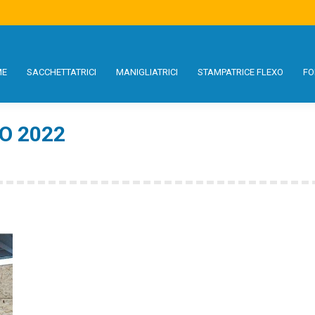
S
MANIGLIATRICI
STAMPATRICE FLEXO
FORMATI
USATO
SE
ME
SACCHETTATRICI
MANIGLIATRICI
STAMPATRICE FLEXO
FO
O 2022