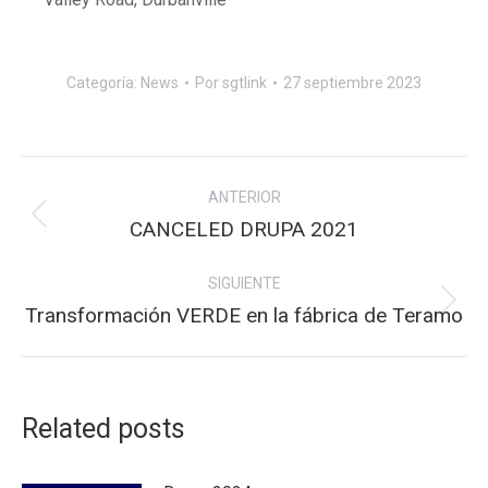
Categoría:
News
Por
sgtlink
27 septiembre 2023
Navegación
ANTERIOR
entre
Publicación
CANCELED DRUPA 2021
anterior:
publicaciones
SIGUIENTE
Publicación
Transformación VERDE en la fábrica de Teramo
siguiente:
Related posts