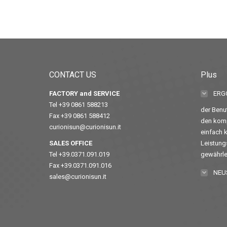
CONTACT US
Plus
FACTORY and SERVICE
ERG
Tel +39 0861 588213
der Benut
Fax +39 0861 588412
den komp
curionisun@curionisun.it
einfach k
SALES OFFICE
Leistung
Tel +39.0371.091.019
gewährlei
Fax +39.0371.091.016
NEU
sales@curionisun.it