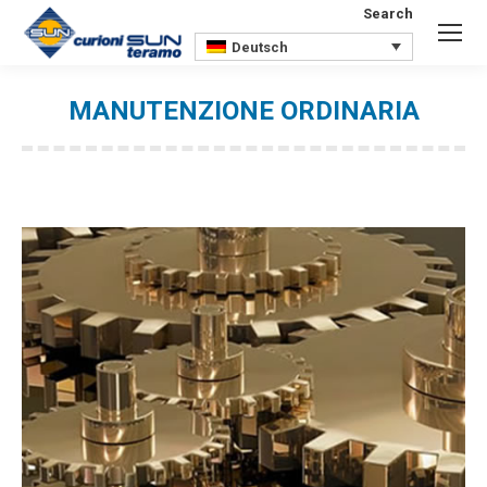
Search
Search:
Deutsch
MANUTENZIONE ORDINARIA
Sie befinden sich hier: