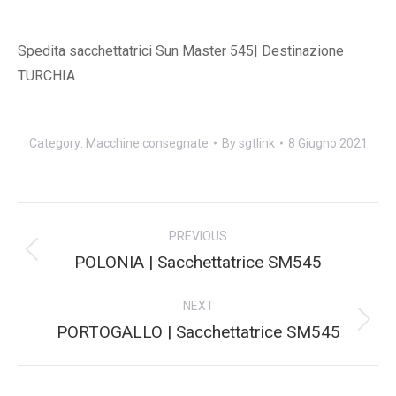
Spedita sacchettatrici Sun Master 545| Destinazione
TURCHIA
Category:
Macchine consegnate
By
sgtlink
8 Giugno 2021
Post
PREVIOUS
navigation
Previous
POLONIA | Sacchettatrice SM545
post:
NEXT
Next
PORTOGALLO | Sacchettatrice SM545
post: