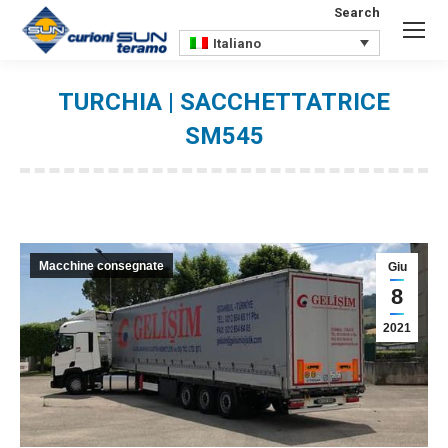
Search
Search:
Italiano
TURCHIA | SACCHETTATRICE
SM545
You are here:
Macchine consegnate
Giu
8
2021