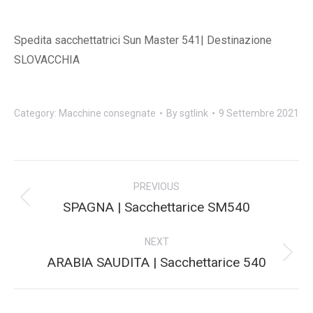
Spedita sacchettatrici Sun Master 541| Destinazione
SLOVACCHIA
Category:
Macchine consegnate
By
sgtlink
9 Settembre 2021
Post
PREVIOUS
navigation
Previous
SPAGNA | Sacchettarice SM540
post:
NEXT
Next
ARABIA SAUDITA | Sacchettarice 540
post: