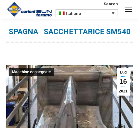
Search
Search:
Italiano
SPAGNA | SACCHETTARICE SM540
You are here:
Macchine consegnate
Lug
16
2021