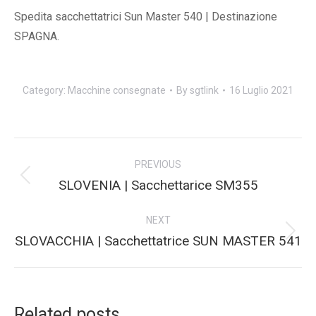
Spedita sacchettatrici Sun Master 540 | Destinazione
SPAGNA.
Category:
Macchine consegnate
By
sgtlink
16 Luglio 2021
Post
PREVIOUS
navigation
Previous
SLOVENIA | Sacchettarice SM355
post:
NEXT
Next
SLOVACCHIA | Sacchettatrice SUN MASTER 541
post:
Related posts